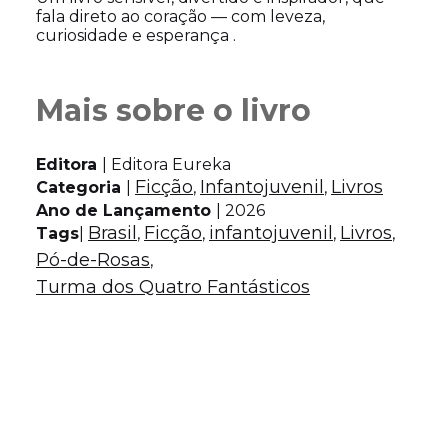
fala direto ao coração — com leveza,
curiosidade e esperança .
Mais sobre o livro
Editora
| Editora Eureka
Ficção
Infantojuvenil
Livros
Categoria
|
, 
, 
Ano de Lançamento
| 2026
Brasil
Ficção
infantojuvenil
Livros
Tags
|
, 
, 
, 
, 
Pó-de-Rosas
, 
Turma dos Quatro Fantásticos