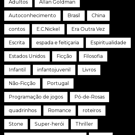
Adultos
Allan Goldman
Autoconhecimento
Brasil
China
contos
E.C.Nickel
Era Outra Vez
Escrita
espada e feitiçaria
Espiritualidade
Estados Unidos
Ficção
Filosofia
Infantil
infantojuvenil
Livros
Não-Ficção
Portugal
Programação de jogos
Pó-de-Rosas
quadrinhos
Romance
roteiros
Stone
Super-herói
Thriller