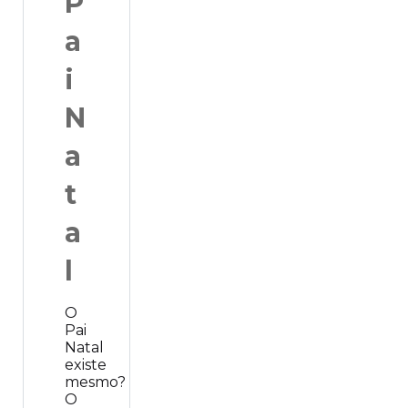
P
a
i
N
a
t
a
l
O
Pai
Natal
existe
mesmo?
O