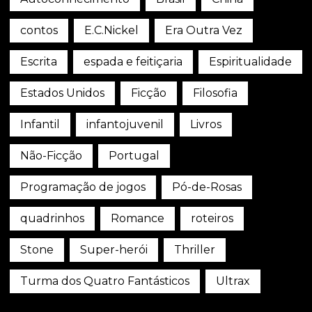
contos
E.C.Nickel
Era Outra Vez
Escrita
espada e feitiçaria
Espiritualidade
Estados Unidos
Ficção
Filosofia
Infantil
infantojuvenil
Livros
Não-Ficção
Portugal
Programação de jogos
Pó-de-Rosas
quadrinhos
Romance
roteiros
Stone
Super-herói
Thriller
Turma dos Quatro Fantásticos
Ultrax