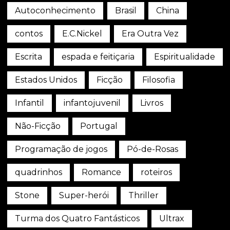
Autoconhecimento
Brasil
China
contos
E.C.Nickel
Era Outra Vez
Escrita
espada e feitiçaria
Espiritualidade
Estados Unidos
Ficção
Filosofia
Infantil
infantojuvenil
Livros
Não-Ficção
Portugal
Programação de jogos
Pó-de-Rosas
quadrinhos
Romance
roteiros
Stone
Super-herói
Thriller
Turma dos Quatro Fantásticos
Ultrax