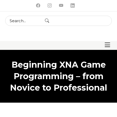
skip
to
content
Beginning XNA Game
Programming – from
Novice to Professional